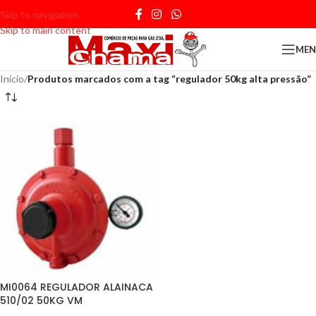
Skip to navigation
Skip to main content
ME
Início
/
Produtos marcados com a tag “regulador 50kg alta pressão”
MI0064 REGULADOR ALAINACA
510/02 50KG VM