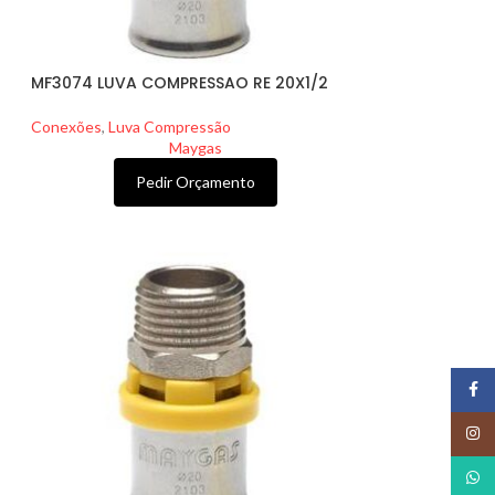
MF3074 LUVA COMPRESSAO RE 20X1/2
Conexões
,
Luva Compressão
Maygas
Pedir Orçamento
Face
Insta
What