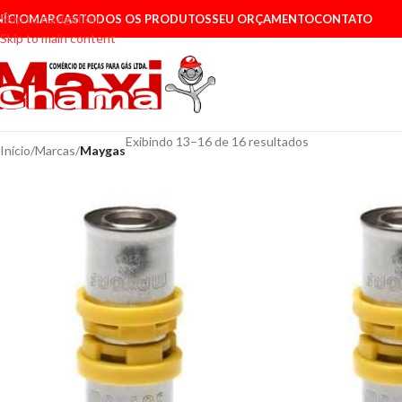
Skip to navigation
NÍCIO
MARCAS
TODOS OS PRODUTOS
SEU ORÇAMENTO
CONTATO
Skip to main content
Exibindo 13–16 de 16 resultados
Início
/
Marcas
/
Maygas