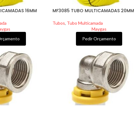
TICAMADAS 16MM
MF3085 TUBO MULTICAMADAS 20MM
ada
Tubos
,
Tubo Multicamada
aygas
Maygas
Orçamento
Pedir Orçamento