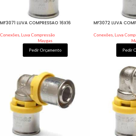
MF3071 LUVA COMPRESSAO 16X16
MF3072 LUVA COMP
Conexões
,
Luva Compressão
Conexões
,
Luva Comp
Maygas
M
Pedir Orçamento
Pedir 