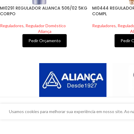
MI0291 REGULADOR ALIANCA 506/02 5KG
MI0444 REGULADOR
CORPO
COMPL
Reguladores
,
Regulador Doméstico
Reguladores
,
Regulad
Aliança
Al
Pedir Orçamento
Pedir 
Usamos cookies para melhorar sua experiência em nosso site. Ao n