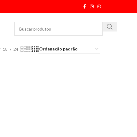
18
24