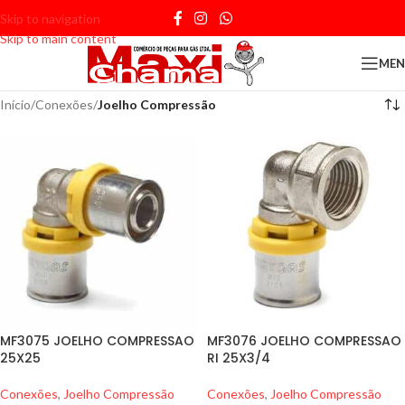
Skip to navigation
Skip to main content
ME
Início
/
Conexões
/
Joelho Compressão
MF3075 JOELHO COMPRESSAO
MF3076 JOELHO COMPRESSAO
25X25
RI 25X3/4
Conexões
,
Joelho Compressão
Conexões
,
Joelho Compressão